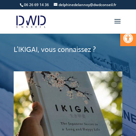
06 26 69 14 36
delphinedelannoy@dwdconseil.fr
Ouvrir la
L’IKIGAI, vous connaissez ?