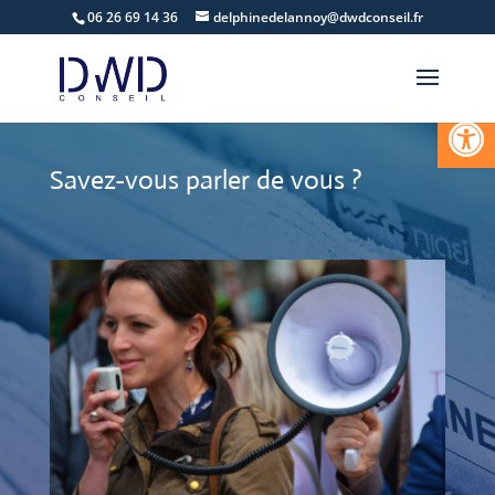
06 26 69 14 36
delphinedelannoy@dwdconseil.fr
Ouvrir la
Savez-vous parler de vous ?