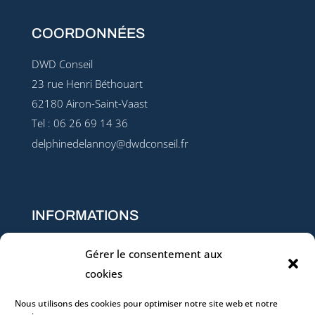
COORDONNÉES
DWD Conseil
23 rue Henri Béthouart
62180 Airon-Saint-Vaast
Tel : 06 26 69 14 36
delphinedelannoy@dwdconseil.fr
INFORMATIONS
Conditions générales de vente
Gérer le consentement aux
Règlement intérieur
cookies
Qualité & Conformité (Charte – Données – Certificat
Nous utilisons des cookies pour optimiser notre site web et notre
QUALIOPI)