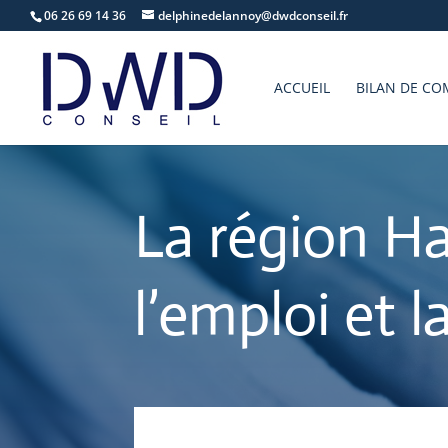
06 26 69 14 36
delphinedelannoy@dwdconseil.fr
ACCUEIL
BILAN DE CO
La région H
l’emploi et 