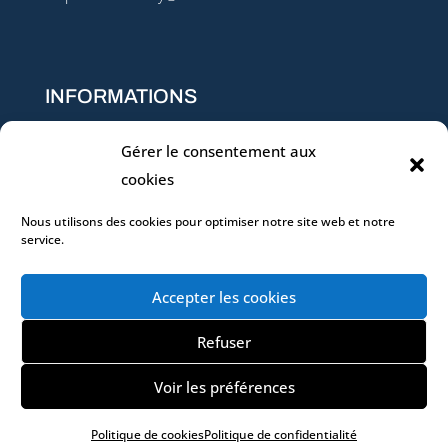
INFORMATIONS
Conditions générales de vente
Gérer le consentement aux
Règlement intérieur
cookies
Qualité & Conformité (Charte – Données – Certificat
Nous utilisons des cookies pour optimiser notre site web et notre
QUALIOPI)
service.
Réclamation
Accepter les cookies
Refuser
© 2026 DWD Conseil
Voir les préférences
Mentions légales
I
Politique de cookies
I
Politique de
Politique de cookies
Politique de confidentialité
confidentialité
I
Réalisation Concept Web Studio