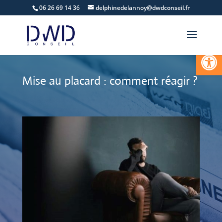
06 26 69 14 36
delphinedelannoy@dwdconseil.fr
Ouvrir la
Mise au placard : comment réagir ?