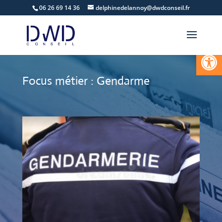
06 26 69 14 36
delphinedelannoy@dwdconseil.fr
Ouvrir la
Focus métier : Gendarme