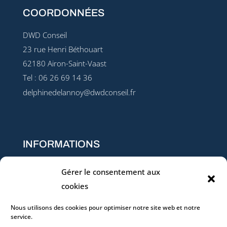
COORDONNÉES
DWD Conseil
23 rue Henri Béthouart
62180 Airon-Saint-Vaast
Tel : 06 26 69 14 36
delphinedelannoy@dwdconseil.fr
INFORMATIONS
Conditions générales de vente
Gérer le consentement aux
Règlement intérieur
cookies
Qualité & Conformité (Charte – Données – Certificat
Nous utilisons des cookies pour optimiser notre site web et notre
QUALIOPI)
service.