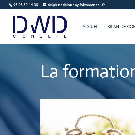
06 26 69 14 36
delphinedelannoy@dwdconseil.fr
ACCUEIL
BILAN DE CO
La formatio