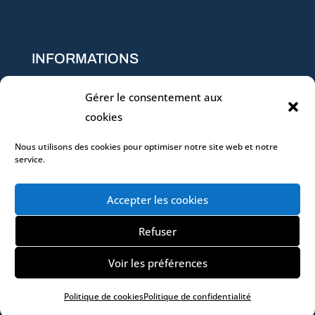
INFORMATIONS
Conditions générales de vente
Gérer le consentement aux
Règlement intérieur
cookies
Qualité & Conformité (Charte – Données – Certificat
Nous utilisons des cookies pour optimiser notre site web et notre
QUALIOPI)
service.
Réclamation
Accepter les cookies
Refuser
© 2026 DWD Conseil
Voir les préférences
Mentions légales
I
Politique de cookies
I
Politique de
Politique de cookies
Politique de confidentialité
confidentialité
I
Réalisation Concept Web Studio